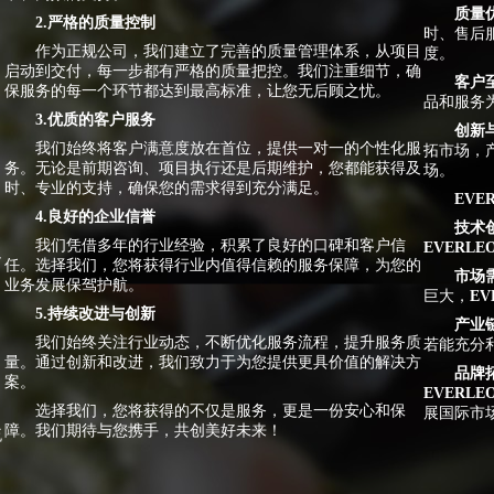
质量
2.严格的质量控制
时、售后
作为正规公司，我们建立了完善的质量管理体系，从项目
度。
启动到交付，每一步都有严格的质量把控。我们注重细节，确
客户
保服务的每一个环节都达到最高标准，让您无后顾之忧。
品和服务
3.优质的客户服务
创新
我们始终将客户满意度放在首位，提供一对一的个性化服
拓市场，
务。无论是前期咨询、项目执行还是后期维护，您都能获得及
场。
时、专业的支持，确保您的需求得到充分满足。
EVE
4.良好的企业信誉
技术
我们凭借多年的行业经验，积累了良好的口碑和客户信
EVERLE
足
任。选择我们，您将获得行业内值得信赖的服务保障，为您的
市场
业务发展保驾护航。
巨大，
EV
5.持续改进与创新
产业
我们始终关注行业动态，不断优化服务流程，提升服务质
若能充分
量。通过创新和改进，我们致力于为您提供更具价值的解决方
品牌
案。
EVERLE
选择我们，您将获得的不仅是服务，更是一份安心和保
展国际市
障。我们期待与您携手，共创美好未来！
流